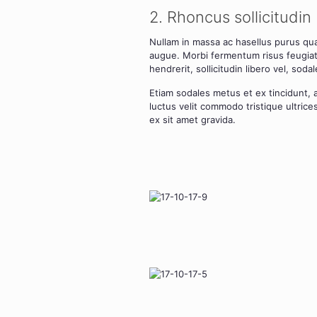
2. Rhon­cus sol­li­ci­tu­din
Null­am in mas­sa ac hasel­lus purus qua
augue. Mor­bi fer­men­tum risus feu­gi­at,
hendre­rit, sol­li­ci­tu­din libe­ro vel, soda­
Eti­am soda­les metus et ex tin­cidunt, 
luc­tus velit com­mo­do tris­tique ultri­ce
ex sit amet gra­vi­da.