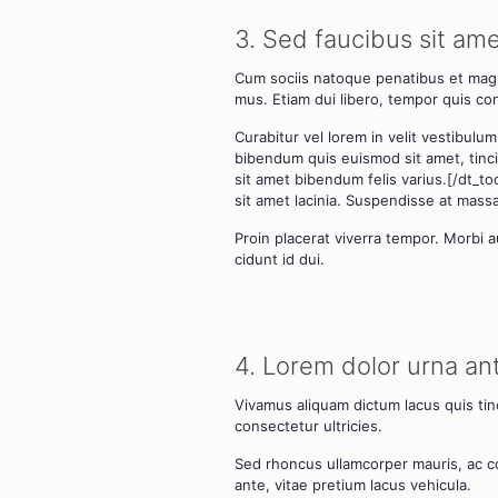
3. Sed fau­ci­bus sit am
Cum soci­is nato­que pena­ti­bus et mag­ni
mus. Eti­am dui libe­ro, tem­por quis con
Curab­i­tur vel lorem in velit ves­ti­bu­
biben­dum quis euis­mod sit amet, tin­cidu
sit amet biben­dum felis varius.[/dt_toolt
sit amet laci­n­ia. Sus­pen­dis­se at mas­
Pro­in pla­ce­rat viver­ra tem­por. Mor­b
cidunt id dui.
4. Lorem dolor urna an
Viva­mus ali­quam dic­tum lacus quis tin­ci
con­sec­te­tur ultri­ci­es.
Sed rhon­cus ullam­cor­per mau­ris, ac 
ante, vitae pre­ti­um lacus vehi­cu­la.