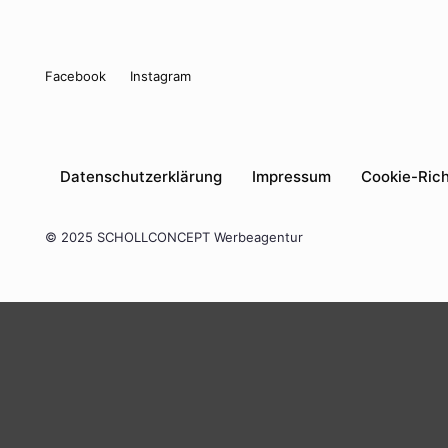
Facebook
Instagram
Daten­schutz­er­klä­rung
Impres­sum
Coo­kie-Rich­t­
© 2025 SCHOLLCONCEPT Werbeagentur