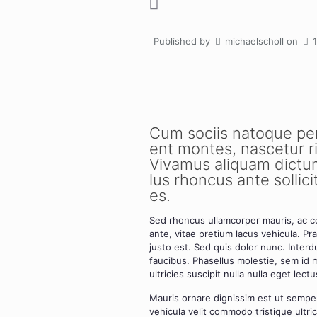
Published by
michaelscholl
on
Cum soci­is nato­que pena
ent mon­tes, nasce­tur rid
Viva­mus ali­quam dic­tum
lus rhon­cus ante sol­li­ci­t
es.
Sed rhon­cus ullam­cor­per mau­ris, ac 
ante, vitae pre­ti­um lacus vehi­cu­la. Pr
jus­to est. Sed quis dolor nunc. Inter­
fau­ci­bus. Pha­sel­lus moles­tie, sem id 
ultri­ci­es sus­ci­pit nulla nulla eget le
Mau­ris ornare dig­nis­sim est ut sem­pe
vehi­cu­la velit com­mo­do tris­tique ultri