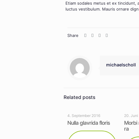
Eti­am soda­les metus et ex tin­cidunt, 
luc­tus ves­ti­bu­lum. Mau­ris ornare dig­
Share
michaelscholl
Related posts
4. September 2016
20. Juni
Nulla glavri­da flo­ris
Mor­bi 
ra