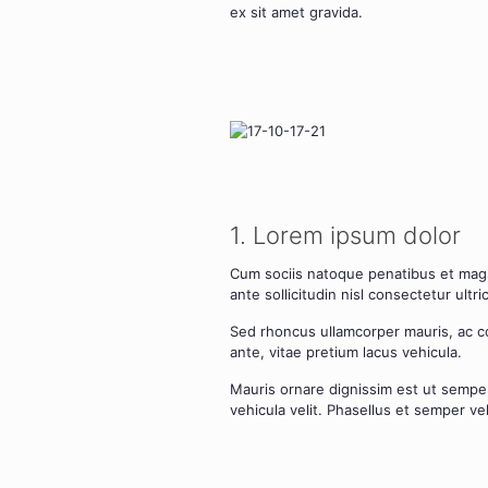
ex sit amet gra­vi­da.
1. Lorem ipsum dolor
Cum soci­is nato­que pena­ti­bus et mags,
ante sol­li­ci­tu­din nisl con­sec­te­tur ultri­c
Sed rhon­cus ullam­cor­per mau­ris, ac 
ante, vitae pre­ti­um lacus vehi­cu­la.
Mau­ris ornare dig­nis­sim est ut sem­pe
vehi­cu­la velit. Pha­sel­lus et sem­per ve