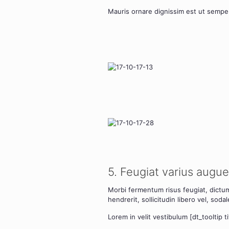
Mau­ris ornare dig­nis­sim est ut sem­per
5. Feu­gi­at vari­us augue
Mor­bi fer­men­tum risus feu­gi­at, dic­tum
hendre­rit, sol­li­ci­tu­din libe­ro vel, soda­
Lorem in velit ves­ti­bu­lum [dt_tooltip