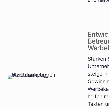
und halte
Entwic
Betreu
Werbe
Stärken S
Unterne
steigern
Gewinn m
Werbeka
helfen m
Texten u