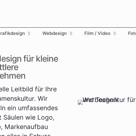
ra­fik­de­sign
Web­de­sign
Film / Video
Foto
esign für kleine
tlere
nehmen
lle Leitbild für Ihre
menskultur. Wir
ln ein umfassendes
t Säulen wie Logo,
e, Markenaufbau