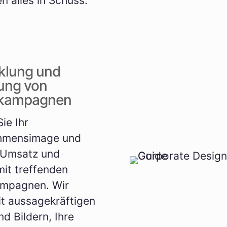
n alles in Schuss.
klung und
ung von
kampagnen
ie Ihr
hmensimage und
 Umsatz und
it treffenden
mpagnen. Wir
it aussagekräftigen
nd Bildern, Ihre