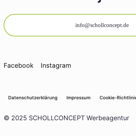
info@schollconcept.de
Facebook
Instagram
Daten­schutz­er­klä­rung
Impres­sum
Coo­kie-Rich­t­­li­­
© 2025 SCHOLLCONCEPT Werbeagentur