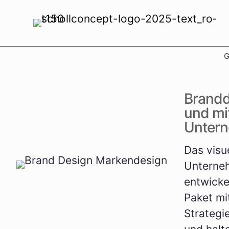
G
Brandd
und mit
Unter
Das visue
Unterneh
entwicke
Paket mi
Strategi